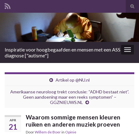
Tog
zoek
Search for:
Inspiratie voor hoogbegaafden en mensen met een ASS
Togg
diagnose ["autisme"]
navig
Artikel op @NU.nl
Amerikaanse neuroloog trekt conclusie: “ADHD bestaat niet”.
Geen aandoening maar een reeks symptomen” –
GGZNIEUWS.NL
Waarom sommige mensen kleuren
APR
ruiken en anderen muziek proeven
21
Door
Willem de Boer
in
Opinie