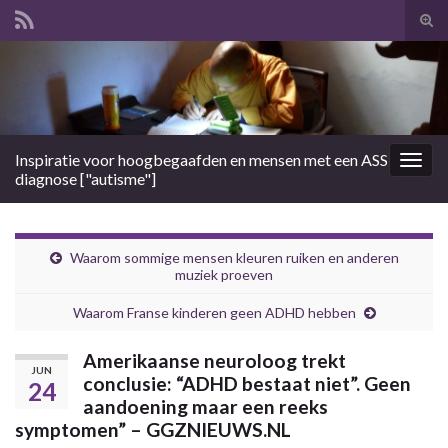
Tog
zoek
Search for:
Inspiratie voor hoogbegaafden en mensen met een ASS
Togg
diagnose ["autisme"]
navig
Waarom sommige mensen kleuren ruiken en anderen
muziek proeven
Waarom Franse kinderen geen ADHD hebben
Amerikaanse neuroloog trekt
JUN
conclusie: “ADHD bestaat niet”. Geen
24
aandoening maar een reeks
symptomen” – GGZNIEUWS.NL