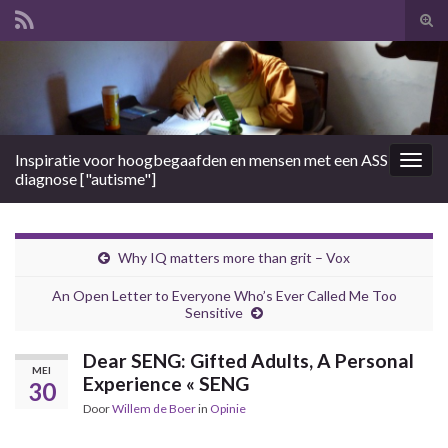
Tog
zoek
Search for:
Inspiratie voor hoogbegaafden en mensen met een ASS
Togg
diagnose ["autisme"]
navig
Why IQ matters more than grit – Vox
An Open Letter to Everyone Who’s Ever Called Me Too
Sensitive
Dear SENG: Gifted Adults, A Personal
MEI
Experience « SENG
30
Door
Willem de Boer
in
Opinie