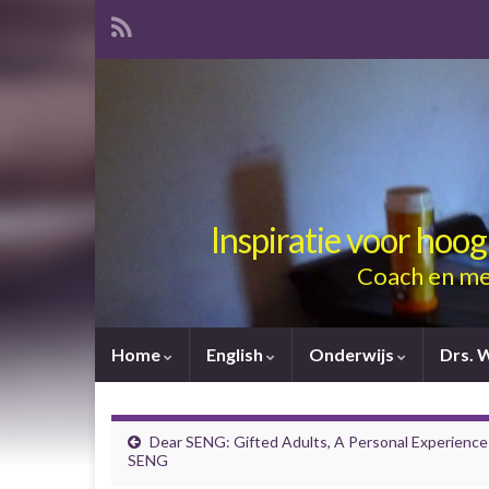
Inspiratie voor hoo
Coach en me
Home
English
Onderwijs
Drs. 
Dear SENG: Gifted Adults, A Personal Experience
SENG