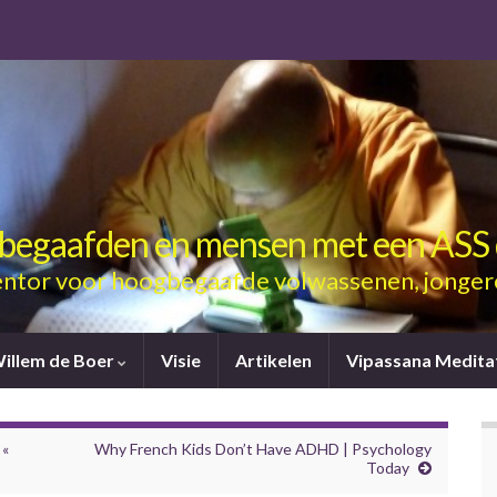
gbegaafden en mensen met een ASS 
ntor voor hoogbegaafde volwassenen, jonger
Willem de Boer
Visie
Artikelen
Vipassana Medita
 «
Why French Kids Don’t Have ADHD | Psychology
Today