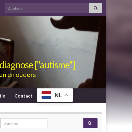
Search for:
diagnose ["autisme"]
en en ouders
NL
tie
Contact
Search for: