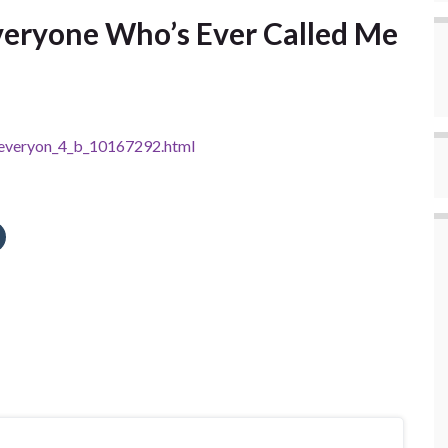
veryone Who’s Ever Called Me
o-everyon_4_b_10167292.html