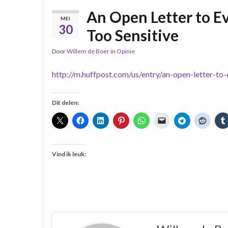
An Open Letter to E
MEI
30
Too Sensitive
Door
Willem de Boer
in
Opinie
http://m.huffpost.com/us/entry/an-open-letter-t
Dit delen:
Vind ik leuk: