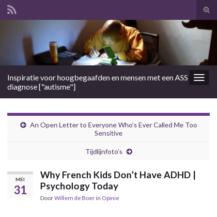
Tog
zoek
Search for:
Inspiratie voor hoogbegaafden en mensen met een ASS
Togg
diagnose ["autisme"]
navig
An Open Letter to Everyone Who’s Ever Called Me Too
Sensitive
Tijdlijnfoto’s
Why French Kids Don’t Have ADHD |
MEI
Psychology Today
31
Door
Willem de Boer
in
Opinie