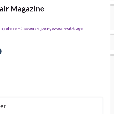
air Magazine
utm_referrer=#havoers-rijpen-gewoon-wat-trager
oer