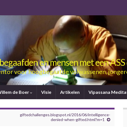
gbegaafden en mensen met een ASS 
ntor voor hoogbegaafde volwassenen, jonger
Willem de Boer
Visie
Artikelen
Vipassana Medita
giftedchallenges.blogspot.nl/2016/06/intelligence-
denied-when-gifted.html?m=1