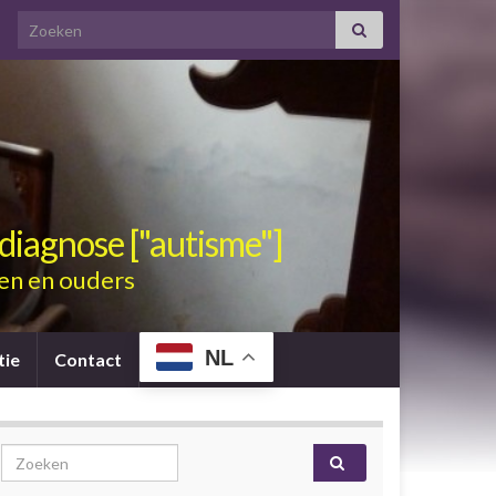
Search for:
diagnose ["autisme"]
en en ouders
NL
tie
Contact
Search for: