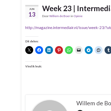
Week 23 | Intermedi
JUN
13
Door
Willem de Boer
in
Opinie
http://magazine.intermediair.nl/issue/week-23/?
Dit delen:
Vind ik leuk:
Willem de B