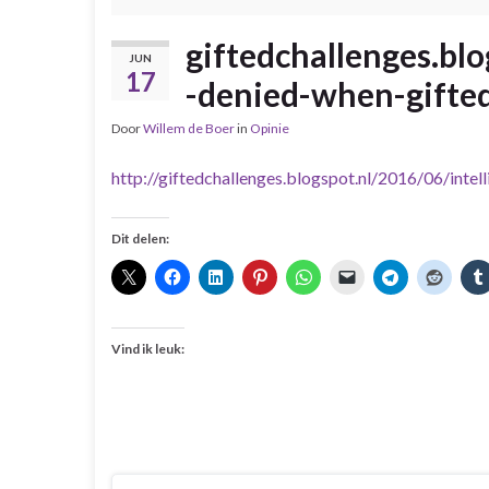
giftedchallenges.blo
JUN
17
-denied-when-gifte
Door
Willem de Boer
in
Opinie
http://giftedchallenges.blogspot.nl/2016/06/inte
Dit delen:
Vind ik leuk: