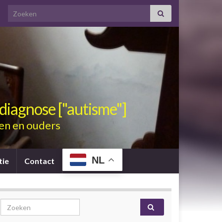
Search for:
diagnose ["autisme"]
en en ouders
NL
tie
Contact
Search for: