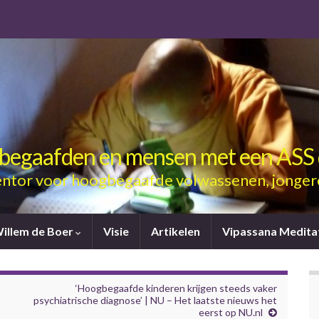
gbegaafden en mensen met een ASS 
ntor voor hoogbegaafde volwassenen, jonger
Willem de Boer
Visie
Artikelen
Vipassana Medita
‘Hoogbegaafde kinderen krijgen steeds vaker
psychiatrische diagnose’ | NU – Het laatste nieuws het
eerst op NU.nl