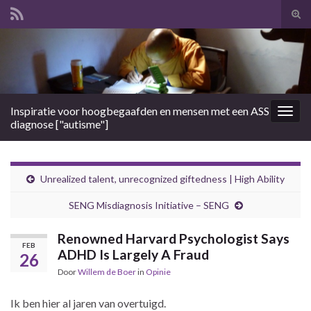
Tog
zoek
Search for:
Inspiratie voor hoogbegaafden en mensen met een ASS
Togg
diagnose ["autisme"]
navig
Unrealized talent, unrecognized giftedness | High Ability
SENG Misdiagnosis Initiative – SENG
Renowned Harvard Psychologist Says
FEB
ADHD Is Largely A Fraud
26
Door
Willem de Boer
in
Opinie
Ik ben hier al jaren van overtuigd.