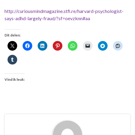
http://curiousmindmagazine.stfi.re/harvard-psychologist-
says-adhd-largely-fraud/?sf=oevzknn#aa
Dit delen:
Vind ik leuk: