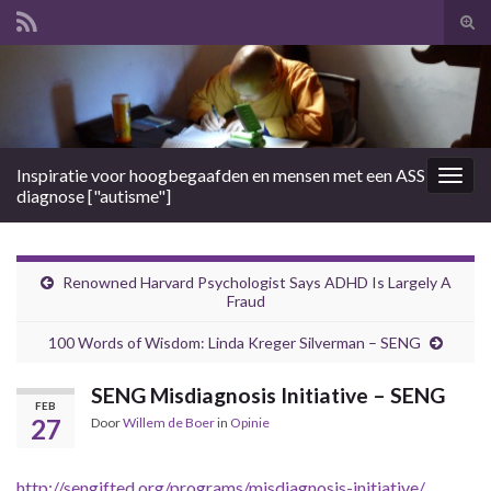
Tog
zoek
Search for:
Inspiratie voor hoogbegaafden en mensen met een ASS
Togg
diagnose ["autisme"]
navig
Renowned Harvard Psychologist Says ADHD Is Largely A
Fraud
100 Words of Wisdom: Linda Kreger Silverman – SENG
SENG Misdiagnosis Initiative – SENG
FEB
27
Door
Willem de Boer
in
Opinie
http://sengifted.org/programs/misdiagnosis-initiative/