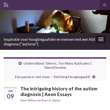
Tog
zoek
Search for:
Inspiratie voor hoogbegaafden en mensen met een ASS
Togg
diagnose ["autisme"]
navig
Underutilized Talents, Too Many Aptitudes |
TalentDevelop
Een passie is niet meer – Stichting Hoogbegaafd!
The intriguing history of the autism
JAN
diagnosis | Aeon Essays
09
Door
Willem de Boer
in
Opinie