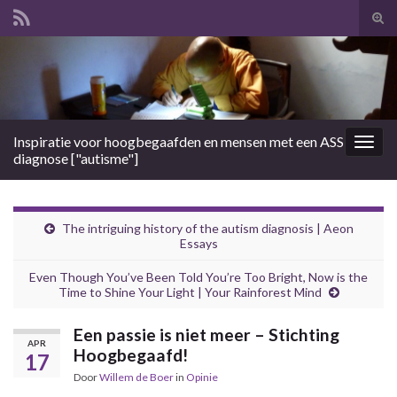
Tog
zoek
Search for:
Inspiratie voor hoogbegaafden en mensen met een ASS
Togg
diagnose ["autisme"]
navig
The intriguing history of the autism diagnosis | Aeon
Essays
Even Though You’ve Been Told You’re Too Bright, Now is the
Time to Shine Your Light | Your Rainforest Mind
Een passie is niet meer – Stichting
APR
Hoogbegaafd!
17
Door
Willem de Boer
in
Opinie